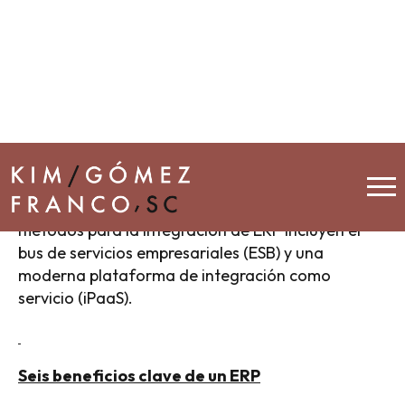
sistemas, lo cual ayuda a aumentar la eficiencia
de los procesos de negocio, mejorar las
experiencias del cliente, y facilitar la colaboración
entre equipos y socios comerciales.
La flexibilidad de un sistema de ERP le permite
integrarse con una amplia gama de productos de
software utilizando conectores o adaptadores
personalizados, tales como interfaces de
programación de aplicaciones (API). Otros
métodos para la integración de ERP incluyen el
bus de servicios empresariales (ESB) y una
moderna plataforma de integración como
servicio (iPaaS).
Seis beneficios clave de un ERP