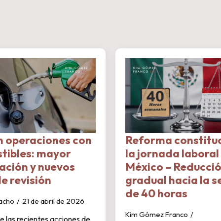
n operaciones con
Reforma constituc
tibles: mayor
la jornada laboral
zación y nuevos
México – Reducci
e revisión
gradual hacia la 
de 40 horas
acho
21 de abril de 2026
Kim Gómez Franco
e las recientes acciones de