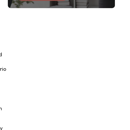
d
rio
n
 y