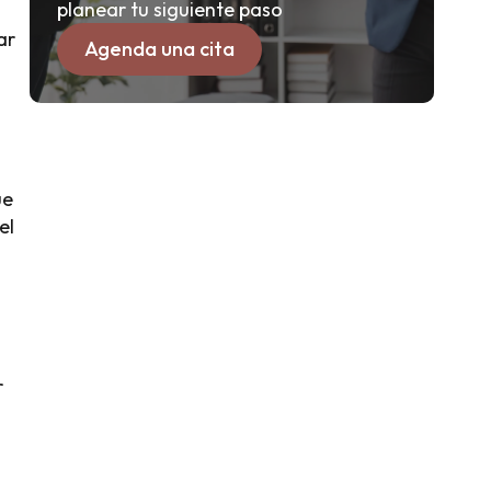
planear tu siguiente paso
ar
Agenda una cita
ue
el
r