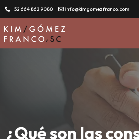
+52 664 862 9080
info@kimgomezfranco.com
¿Qué son las cons