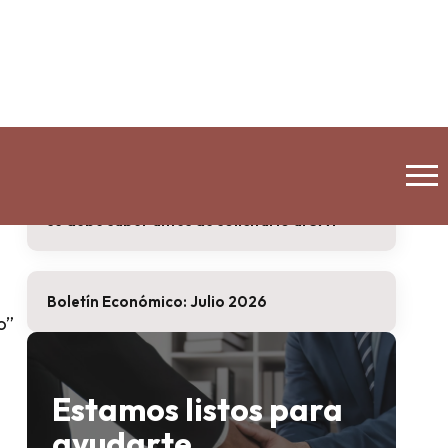
Marketplace Facilitator?
 su
Prevención de Lavado de Dinero Actividad
de Arrendamiento de Bienes Inmuebles.
Disminución del coeficiente de utilidad: qué
se debe saber antes de solicitarlo al SAT
Boletín Económico: Julio 2026
o”
Estamos listos para
ayudarte