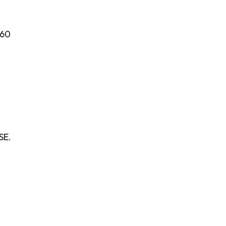
360
SE.