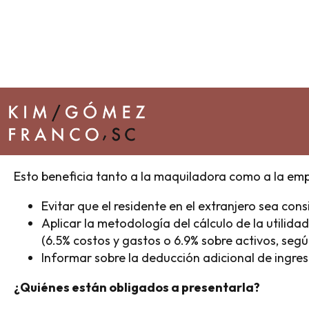
Para el ejercicio fiscal 2025, el plazo vence el 30 de
cumple con la normatividad, sino que protege los ben
complejidad, conviene apoyarse en
asesoría fiscal b
¿Qué es la DIEMSE y por qué es importante?
La DIEMSE es una declaración informativa anual que
detalladamente sus operaciones de maquila. Su prin
cumple con los requisitos para aplicar el régimen espec
Impuesto sobre la Renta (LISR).
Esto beneficia tanto a la maquiladora como a la empre
Evitar que el residente en el extranjero sea c
Aplicar la metodología del cálculo de la utilid
(6.5% costos y gastos o 6.9% sobre activos, segú
Informar sobre la deducción adicional de ingre
¿Quiénes están obligados a presentarla?