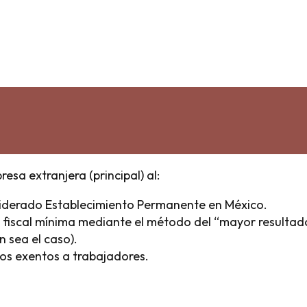
 junio de 2026. Presentarla en tiempo y forma no solo
eficios fiscales clave de la operación maquiladora. Por
inacional
.
 permite a las empresas maquiladoras reportar
cipal objetivo es demostrar que la empresa mexicana
ial previsto en los artículos 181 y 182 de la Ley del
sa extranjera (principal) al:
onsiderado Establecimiento Permanente en México.
ad fiscal mínima mediante el método del “mayor resultad
n sea el caso).
sos exentos a trabajadores.